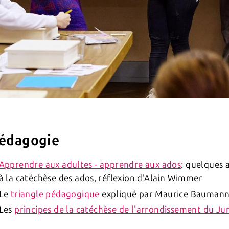
édagogie
Apprendre aux adultes - apprendre aux ados
: quelques 
à la catéchèse des ados, réflexion d'Alain Wimmer
Le
triangle pédagogique
expliqué par Maurice Baumann
Les
principes de la catéchèse de l'arrondissement du Ju