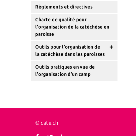
Règlements et directives
Charte de qualité pour
l'organisation de la catéchèse en
paroisse
Outils pour l'organisation de
la catéchèse dans les paroisses
Heures et conversion
Outils pratiques en vue de
l'organisation d'un camp
Engagements des catéchètes
professionnel-le-s
Engagement des catéchètes
bénévoles
© cate.ch